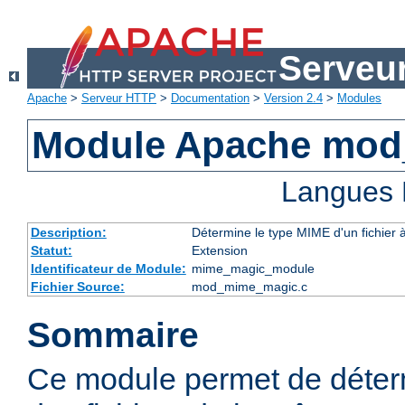
Serveu
Apache
>
Serveur HTTP
>
Documentation
>
Version 2.4
>
Modules
Module Apache mo
Langues 
Description:
Détermine le type MIME d'un fichier 
Statut:
Extension
Identificateur de Module:
mime_magic_module
Fichier Source:
mod_mime_magic.c
Sommaire
Ce module permet de déter