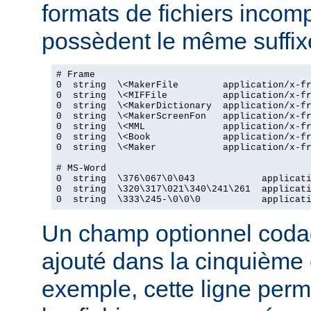
formats de fichiers incomp
possèdent le même suffix
# Frame

0  string  \<MakerFile        application/x-fr
0  string  \<MIFFile          application/x-fr
0  string  \<MakerDictionary  application/x-fr
0  string  \<MakerScreenFon   application/x-fr
0  string  \<MML              application/x-fr
0  string  \<Book             application/x-fr
0  string  \<Maker            application/x-fr
# MS-Word

0  string  \376\067\0\043            applicati
0  string  \320\317\021\340\241\261  applicati
0  string  \333\245-\0\0\0           applicat
Un champ optionnel coda
ajouté dans la cinquième
exemple, cette ligne perm