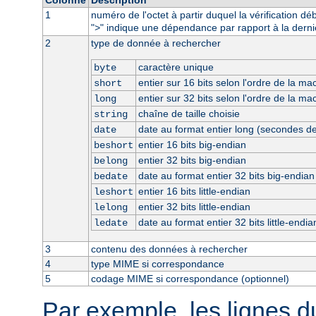
1
numéro de l'octet à partir duquel la vérification dé
"
" indique une dépendance par rapport à la derni
>
2
type de donnée à rechercher
caractère unique
byte
entier sur 16 bits selon l'ordre de la ma
short
entier sur 32 bits selon l'ordre de la ma
long
chaîne de taille choisie
string
date au format entier long (secondes d
date
entier 16 bits big-endian
beshort
entier 32 bits big-endian
belong
date au format entier 32 bits big-endian
bedate
entier 16 bits little-endian
leshort
entier 32 bits little-endian
lelong
date au format entier 32 bits little-endia
ledate
3
contenu des données à rechercher
4
type MIME si correspondance
5
codage MIME si correspondance (optionnel)
Par exemple, les lignes d