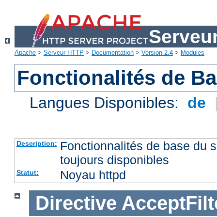
Serveu
Apache
>
Serveur HTTP
>
Documentation
>
Version 2.4
>
Modules
Fonctionalités de B
Langues Disponibles:
de
Fonctionnalités de base du
Description:
toujours disponibles
Noyau httpd
Statut:
Directive
AcceptFilt