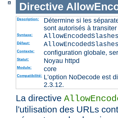
Directive
AllowEnc
Détermine si les sépara
Description:
sont autorisés à transite
AllowEncodedSlashe
Syntaxe:
AllowEncodedSlashe
Défaut:
configuration globale, ser
Contexte:
Noyau httpd
Statut:
core
Module:
L'option NoDecode est di
Compatibilité:
2.3.12.
La directive
AllowEncod
l'utilisation des URLs co