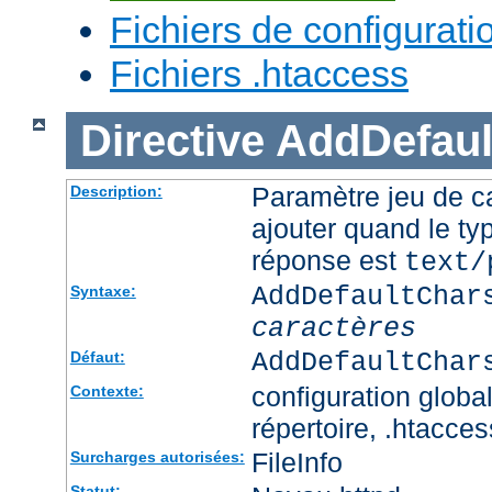
Fichiers de configurati
Fichiers .htaccess
Directive
AddDefaul
Paramètre jeu de ca
Description:
ajouter quand le ty
réponse est
text/
AddDefaultChar
Syntaxe:
caractères
AddDefaultChar
Défaut:
configuration global
Contexte:
répertoire, .htacces
FileInfo
Surcharges autorisées:
Statut: