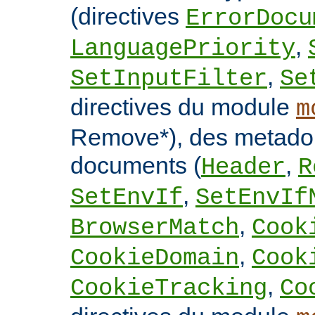
(directives
ErrorDocu
,
LanguagePriority
,
SetInputFilter
Se
directives du module
m
Remove*), des metado
documents (
,
Header
R
,
SetEnvIf
SetEnvIf
,
BrowserMatch
Cook
,
CookieDomain
Cook
,
CookieTracking
Co