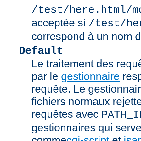
/test/here.html/m
acceptée si
/test/he
correspond à un nom de
Default
Le traitement des requ
par le
gestionnaire
resp
requête. Le gestionnai
fichiers normaux rejett
requêtes avec
PATH_I
gestionnaires qui serve
comme
cgi-script
et
isa