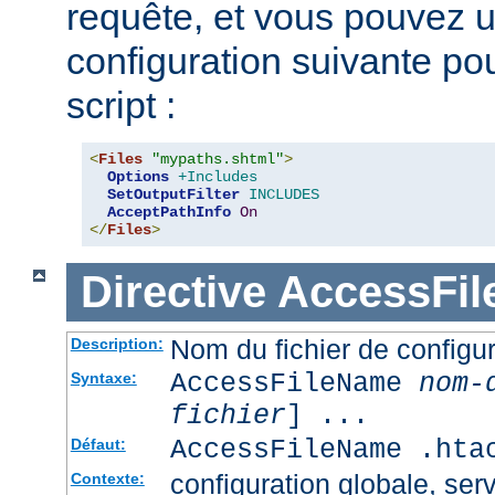
requête, et vous pouvez ut
configuration suivante pour
script :
<
Files
"mypaths.shtml"
>
Options
+Includes
SetOutputFilter
INCLUDES
AcceptPathInfo
On
</
Files
>
Directive
AccessFi
Nom du fichier de configur
Description:
AccessFileName
nom-
Syntaxe:
fichier
] ...
AccessFileName .hta
Défaut:
configuration globale, serv
Contexte: