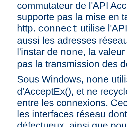
commutateur de l'API Acce
supporte pas la mise en 
http.
utilise l'AP
connect
aussi les adresses réseau
l'instar de
, la valeu
none
pas la transmission des d
Sous Windows,
util
none
d'AcceptEx(), et ne recyc
entre les connexions. Ceci
les interfaces réseau dont 
défectueux, ainsi que pou