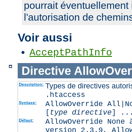
pourrait éventuellement 
l'autorisation de chemin
Voir aussi
AcceptPathInfo
Directive
AllowOver
Types de directives autori
Description:
.htaccess
AllowOverride All|N
Syntaxe:
[
type directive
] ..
AllowOverride None 
Défaut:
version 2.3.9, Allo