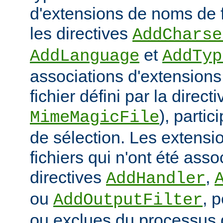
d'extensions de noms de f
les directives
AddCharse
et
AddLanguage
AddTyp
associations d'extensions 
fichier défini par la directi
), parti
MimeMagicFile
de sélection. Les extens
fichiers qui n'ont été ass
directives
,
AddHandler
ou
, 
AddOutputFilter
ou exclues du processus 