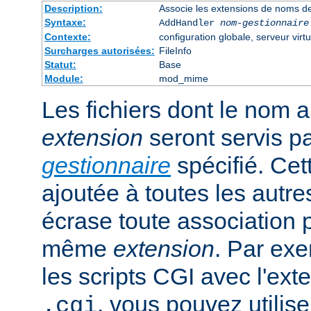
Description:
Associe les extensions de noms de
Syntaxe:
AddHandler
nom-gestionnaire
Contexte:
configuration globale, serveur virtu
Surcharges autorisées:
FileInfo
Statut:
Base
Module:
mod_mime
Les fichiers dont le nom 
extension
seront servis p
gestionnaire
spécifié. Cet
ajoutée à toutes les autre
écrase toute association 
même
extension
. Par exe
les scripts CGI avec l'exte
, vous pouvez utiliser
.cgi