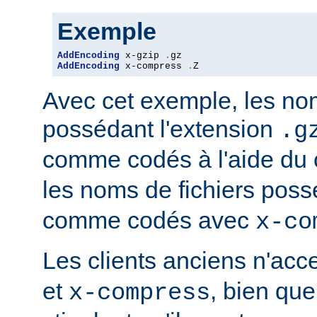
Exemple
AddEncoding
 x-gzip 
.
AddEncoding
 x-compress 
.
Z
Avec cet exemple, les nom
possédant l'extension
.g
comme codés à l'aide du
les noms de fichiers poss
comme codés avec
x-co
Les clients anciens n'ac
et
, bien que
x-compress