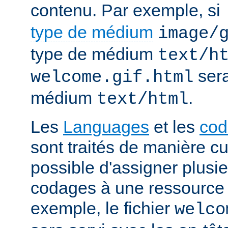
contenu. Par exemple, si
type de médium
image/
type de médium
text/h
sera
welcome.gif.html
médium
.
text/html
Les
Languages
et les
cod
sont traités de manière cum
possible d'assigner plusi
codages à une ressource p
exemple, le fichier
welco