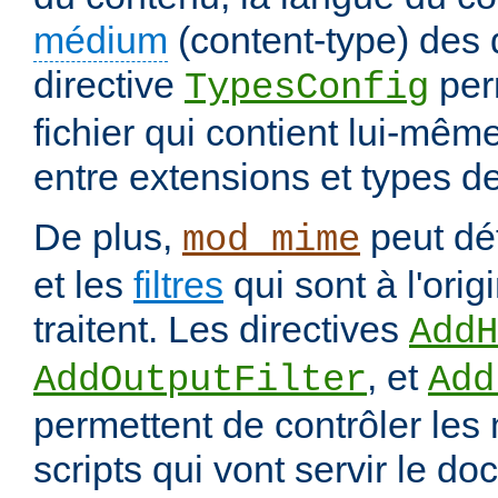
médium
(content-type) des
directive
per
TypesConfig
fichier qui contient lui-mêm
entre extensions et types d
De plus,
peut déf
mod_mime
et les
filtres
qui sont à l'orig
traitent. Les directives
AddH
, et
AddOutputFilter
Add
permettent de contrôler les
scripts qui vont servir le do