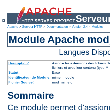
Serveu
Apache
>
Serveur HTTP
>
Documentation
>
Version 2.4
>
Modules
Module Apache mo
Langues Dispo
Description:
Associe les extensions des fichiers 
fichiers et avec leur contenu (type M
Statut:
Base
Identificateur de Module:
mime_module
Fichier Source:
mod_mime.c
Sommaire
Ce module permet d'assig