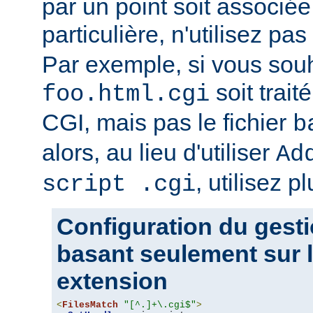
par un point soit associ
particulière, n'utilisez pas
Par exemple, si vous souh
soit trait
foo.html.cgi
CGI, mais pas le fichier
b
alors, au lieu d'utiliser
Ad
, utilisez pl
script .cgi
Configuration du gesti
basant seulement sur l
extension
<
FilesMatch
"[^.]+\.cgi$"
>