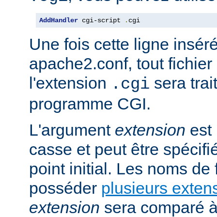
AddHandler
 cgi-script 
.
cgi
Une fois cette ligne insér
apache2.conf, tout fichie
l'extension
sera trai
.cgi
programme CGI.
L'argument
extension
est 
casse et peut être spécifi
point initial. Les noms de
posséder
plusieurs exten
extension
sera comparé à