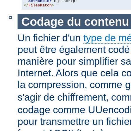
SetHandler
</
FilesMatch
>
Codage du contenu
Un fichier d'un
type de m
peut être également codé 
manière pour simplifier s
Internet. Alors que cela 
la compression, comme
g
s'agir de chiffrement, c
codage comme UUencodin
pour transmettre un fichie