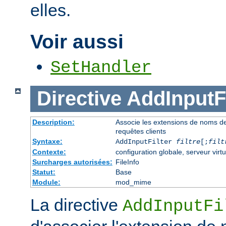
elles.
Voir aussi
SetHandler
Directive
AddInputFi
Description:
Associe les extensions de noms de fi
requêtes clients
Syntaxe:
AddInputFilter
filtre
[;
filt
Contexte:
configuration globale, serveur virtu
Surcharges autorisées:
FileInfo
Statut:
Base
Module:
mod_mime
La directive
AddInputFi