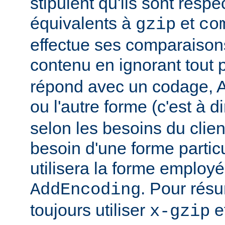
stipulent qu'ils sont resp
équivalents à
et
gzip
co
effectue ses comparaiso
contenu en ignorant tout 
répond avec un codage, Ap
ou l'autre forme (c'est à d
selon les besoins du client
besoin d'une forme partic
utilisera la forme employé
. Pour rés
AddEncoding
toujours utiliser
e
x-gzip