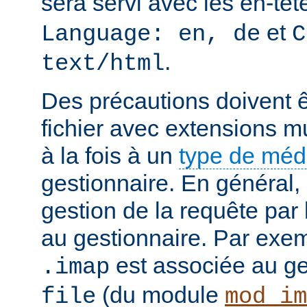
sera servi avec les en-tê
et
Language: en, de
C
.
text/html
Des précautions doivent ê
fichier avec extensions mu
à la fois à un
type de mé
gestionnaire. En général, 
gestion de la requête par
au gestionnaire. Par exemp
est associée au g
.imap
(du module
file
mod_im