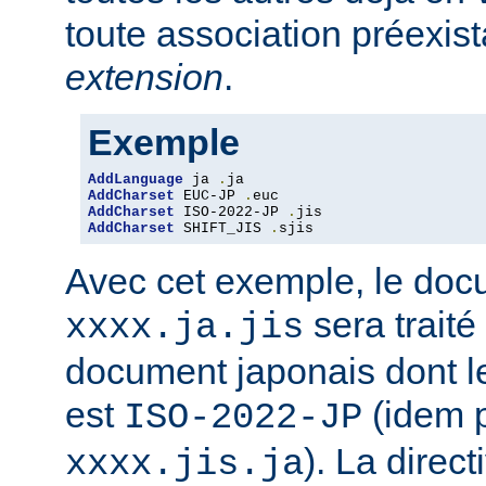
toute association préexis
extension
.
Exemple
AddLanguage
 ja 
.
AddCharset
 EUC-JP 
.
AddCharset
 ISO-2022-JP 
.
AddCharset
 SHIFT_JIS 
.
sjis
Avec cet exemple, le do
sera traité
xxxx.ja.jis
document japonais dont le
est
(idem 
ISO-2022-JP
). La direc
xxxx.jis.ja