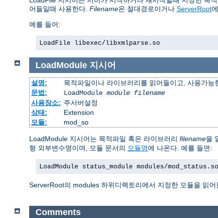
LoadFile 지시어는 서버가 시작하거나 재시작할때 지정한 목적
어들일때 사용한다.
Filename
은 절대경로이거나
ServerRoot
에
예를 들어:
LoadFile libexec/libxmlparse.so
LoadModule
지시어
설명:
목적파일이나 라이브러리를 읽어들이고, 사용가능한
문법:
LoadModule
module filename
사용장소:
주서버설정
상태:
Extension
모듈:
mod_so
LoadModule 지시어는 목적파일 혹은 라이브러리
filename
을 
형 외부변수명이며, 모듈 문서의
모듈명
에 나온다. 예를 들면:
LoadModule status_module modules/mod_status.s
ServerRoot의 modules 하위디렉토리에서 지정한 모듈을 읽
Comments