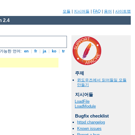
모듈
|
지시어들
|
FAQ
|
용어
|
사이트맵
 2.4
가능한 언어:
en
|
fr
|
ja
|
ko
|
tr
주제
윈도우즈에서 읽어들일 모듈
만들기
지시어들
LoadFile
LoadModule
Bugfix checklist
httpd changelog
Known issues
Report a bug