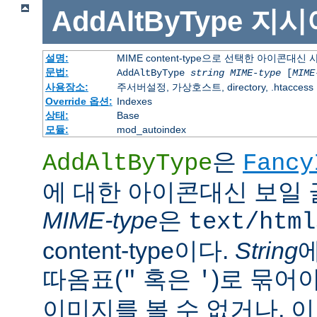
AddAltByType
지시
설명:
MIME content-type으로 선택한 아이콘대
문법:
AddAltByType
string
MIME-type
[
MIME
사용장소:
주서버설정, 가상호스트, directory, .htaccess
Override 옵션:
Indexes
상태:
Base
모듈:
mod_autoindex
은
AddAltByType
Fancy
에 대한 아이콘대신 보일 
MIME-type
은
text/html
content-type이다.
String
따옴표(
혹은
)로 묶어
"
'
이미지를 볼 수 없거나, 