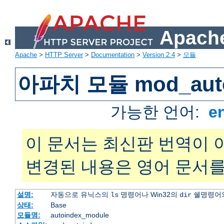
Apache
Apache
>
HTTP Server
>
Documentation
>
Version 2.4
>
모듈
아파치 모듈 mod_auto
가능한 언어:
e
이 문서는 최신판 번역이 
변경된 내용은 영어 문서를
설명:
자동으로 유닉스의
명령어나 Win32의
쉘명령어와
ls
dir
상태:
Base
모듈명:
autoindex_module