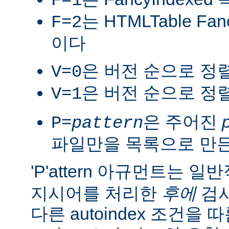
F=1
는 HTMLTable Fa
F=2
이다
은 버전 순으로 정
V=0
은 버전 순으로 정
V=1
은 주어진
P=
pattern
파일만을 목록으로 만
'P'attern 아규먼트는 일
지시어를 처리한
후에
검사
다른 autoindex 조건을