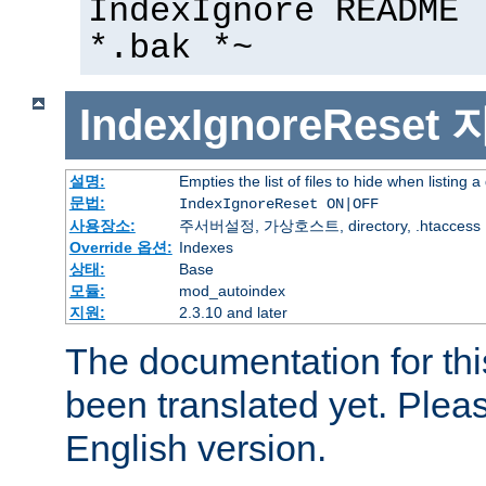
IndexIgnore README 
*.bak *~
IndexIgnoreReset
설명:
Empties the list of files to hide when listing a
문법:
IndexIgnoreReset ON|OFF
사용장소:
주서버설정, 가상호스트, directory, .htaccess
Override 옵션:
Indexes
상태:
Base
모듈:
mod_autoindex
지원:
2.3.10 and later
The documentation for thi
been translated yet. Plea
English version.